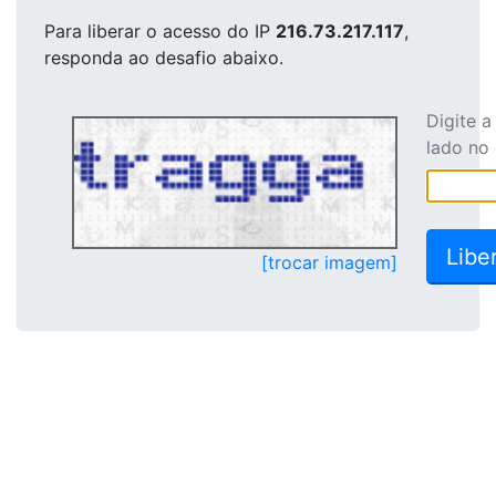
Para liberar o acesso
do IP
216.73.217.117
,
responda ao desafio abaixo.
Digite 
lado no
[trocar imagem]