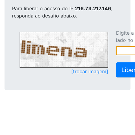
Para liberar o acesso
do IP
216.73.217.146
,
responda ao desafio abaixo.
Digite 
lado no
[trocar imagem]