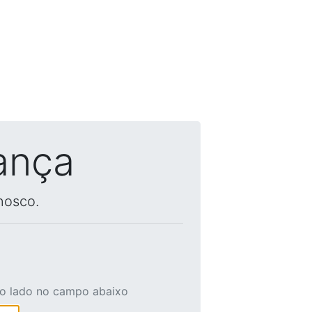
ança
nosco.
ao lado no campo abaixo