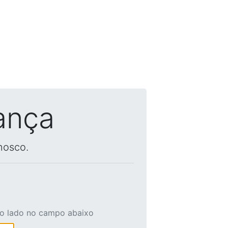
ança
nosco.
ao lado no campo abaixo