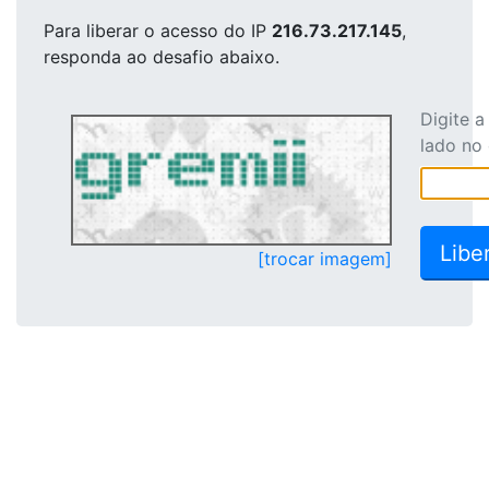
Para liberar o acesso
do IP
216.73.217.145
,
responda ao desafio abaixo.
Digite 
lado no
[trocar imagem]