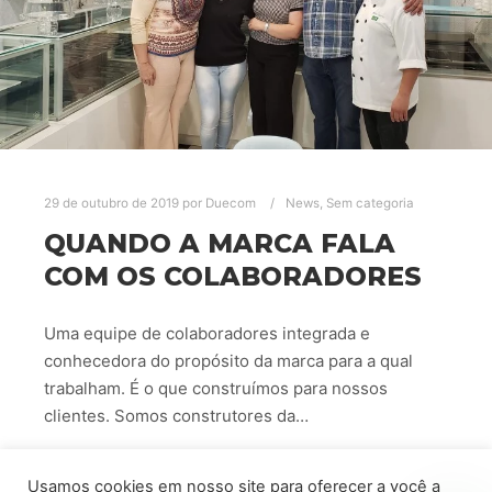
29 de outubro de 2019
por
Duecom
News
,
Sem categoria
QUANDO A MARCA FALA
COM OS COLABORADORES
Uma equipe de colaboradores integrada e
conhecedora do propósito da marca para a qual
trabalham. É o que construímos para nossos
clientes. Somos construtores da…
Leia mais
Usamos cookies em nosso site para oferecer a você a